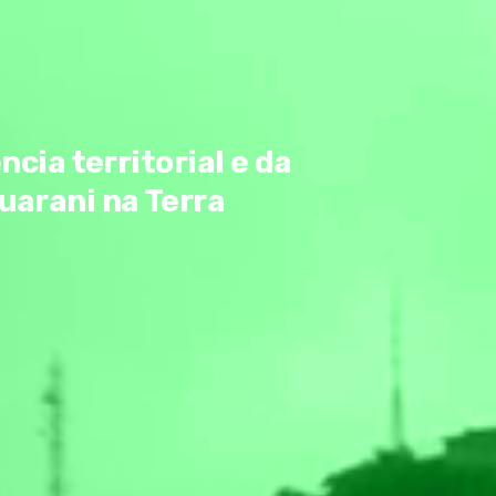
ncia territorial e da
uarani na Terra