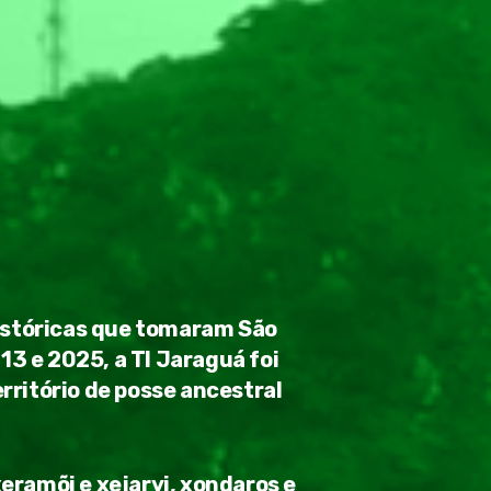
históricas que tomaram São
13 e 2025, a TI Jaraguá foi
ritório de posse ancestral
ramõi e xejaryi, xondaros e