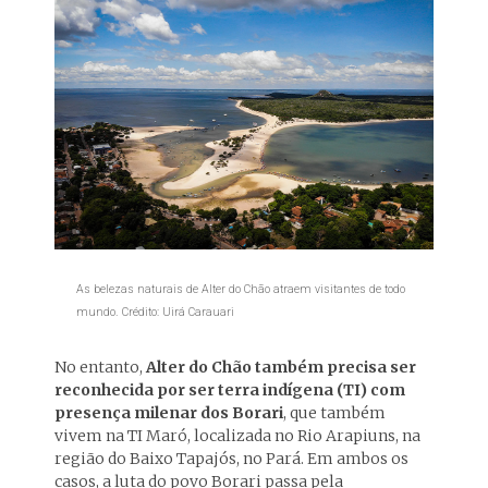
As belezas naturais de Alter do Chão atraem visitantes de todo
mundo. Crédito: Uirá Carauari
No entanto,
Alter do Chão também precisa ser
reconhecida por ser terra indígena (TI) com
presença milenar dos Borari
, que também
vivem na TI Maró, localizada no Rio Arapiuns, na
região do Baixo Tapajós, no Pará. Em ambos os
casos, a luta do povo Borari passa pela